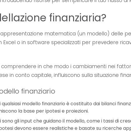
 introducendo risorse per semplificare il tuo flusso di 
llazione finanziaria?
 rappresentazione matematica (un modello) delle per
 Excel o in software specializzati per prevedere ricavi
i e comprendere in che modo i cambiamenti nei fattori
pese in conto capitale, influiscono sulla situazione finan
ello finanziario
qualsiasi modello finanziario è costituito dai bilanci finanzi
niscono la base per ipotesi e proiezioni.
i sono gli input che guidano il modello, come i tassi di cresci
e ipotesi devono essere realistiche e basate su ricerche ap