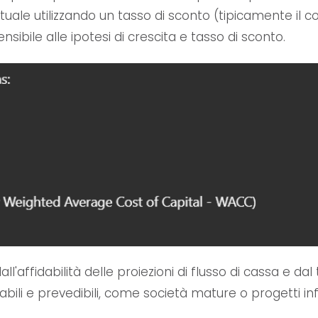
attuale utilizzando un tasso di sconto (tipicamente il
bile alle ipotesi di crescita e tasso di sconto.
l'affidabilità delle proiezioni di flusso di cassa e dal 
abili e prevedibili, come società mature o progetti infr