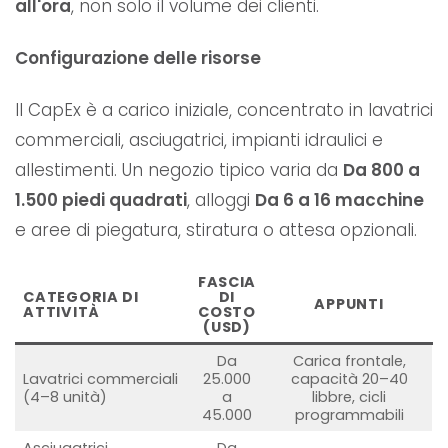
all'ora
, non solo il volume dei clienti.
Configurazione delle risorse
Il CapEx è a carico iniziale, concentrato in lavatrici
commerciali, asciugatrici, impianti idraulici e
allestimenti. Un negozio tipico varia da
Da 800 a
1.500 piedi quadrati
, alloggi
Da 6 a 16 macchine
e aree di piegatura, stiratura o attesa opzionali.
FASCIA
CATEGORIA DI
DI
APPUNTI
ATTIVITÀ
COSTO
(USD)
Da
Carica frontale,
Lavatrici commerciali
25.000
capacità 20–40
(4–8 unità)
a
libbre, cicli
45.000
programmabili
Asciugatrici
Da