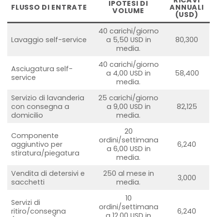
RICAVI
IPOTESI DI
FLUSSO DI ENTRATE
ANNUALI
VOLUME
(USD)
40 carichi/giorno
Lavaggio self-service
a 5,50 USD in
80,300
media.
40 carichi/giorno
Asciugatura self-
a 4,00 USD in
58,400
service
media.
Servizio di lavanderia
25 carichi/giorno
con consegna a
a 9,00 USD in
82,125
domicilio
media.
20
Componente
ordini/settimana
aggiuntivo per
6,240
a 6,00 USD in
stiratura/piegatura
media.
Vendita di detersivi e
250 al mese in
3,000
sacchetti
media.
10
Servizi di
ordini/settimana
ritiro/consegna
6,240
a 12,00 USD in