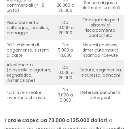
Sensori di gas o
commerciali (4–8
20.000 a
elettrici, di umidità
unità)
35.000
Obbligatorio per i
Riscaldamento
Da
sistemi di
dell'acqua, idraulica,
10.000 a
riscaldamento,
drenaggio
20.000
conformità
POS, chioschi di
Da
Sistemi cashless,
pagamento, sistemi
5.000 a
timer automatici,
di carte
10.000
stampa ricevute
Allestimento
Da
(piastrelle, piegatura,
Sedute, segnaletica,
10.000 a
segnaletica,
sicurezza, banconi
20.000
illuminazione)
Da
Forniture iniziali e
Detersivi, sacchetti,
3.000 a
inventario chimico
detergenti
5.000
Totale CapEx
:
Da 73.000 a 135.000 dollari
, a
seconda del numero di macchine, della capacità