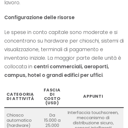
lavoro.
Configurazione delle risorse
Le spese in conto capitale sono moderate e si
concentrano su hardware per chioschi, sistemi di
visualizzazione, terminali di pagamento e
inventario iniziale. La maggior parte delle unità è
collocata in
centri commerciali, aeroporti,
campus, hotel o grandi edifici per uffici
.
FASCIA
CATEGORIA
DI
APPUNTI
DI ATTIVITÀ
COSTO
(USD)
Interfaccia touchscreen,
Chiosco
Da
meccanismo di
automatico
15.000 a
distribuzione sicuro,
(hardware)
25.000
sensori intelligenti