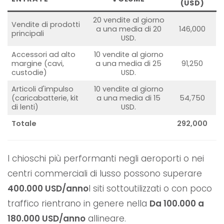
(USD)
20 vendite al giorno
Vendite di prodotti
a una media di 20
146,000
principali
USD.
Accessori ad alto
10 vendite al giorno
margine (cavi,
a una media di 25
91,250
custodie)
USD.
Articoli d'impulso
10 vendite al giorno
(caricabatterie, kit
a una media di 15
54,750
di lenti)
USD.
Totale
292,000
I chioschi più performanti negli aeroporti o nei
centri commerciali di lusso possono superare
400.000 USD/anno
I siti sottoutilizzati o con poco
traffico rientrano in genere nella
Da 100.000 a
180.000 USD/anno
allineare.