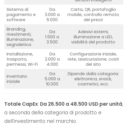
Sistema di
Da
Carta, QR, portafoglio
pagamento e
3.000 a
mobile, controllo remoto
software
6.000
dei prezzi
Branding,
Da
Adesivi esterni,
rivestimenti,
1.500 a
illuminazione a LED,
illuminazione,
3.500
visibilità del prodotto
segnaletica
Installazione,
Da
Configurazione iniziale,
trasporto,
2.000 a
rete, assicurazione, costi
permessi, Wi-Fi
4.000
del sito
Da
Dipende dalla categoria:
Inventario
5.000 a
elettronica, snack,
iniziale
10.000
cosmetici, ecc.
Totale CapEx
:
Da 26.500 a 48.500 USD per unità
,
a seconda della categoria di prodotto e
dell'investimento nel marchio.