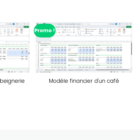
Promo !
P
te de souhaits
Ajouter à la liste de souhaits
 beignerie
Modèle financier d'un café