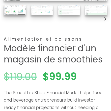
Alimentation et boissons
Modèle financier d'un
magasin de smoothies
Le
Le
$
119.00
$
99.99
prix
prix
The Smoothie Shop Financial Model helps food
and beverage entrepreneurs build investor-
initial
actuel
ready financial projections without needing a