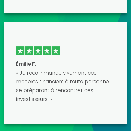
véritables professionnels. Cela m'a
permis d'économiser d'innombrables
heures de travail et le résultat final est
un modèle précis et soigné qui a
impressionné mes prêteurs. Le seul
bémol a été la difficulté
d'apprentissage, mais leur service
client a été très utile. »