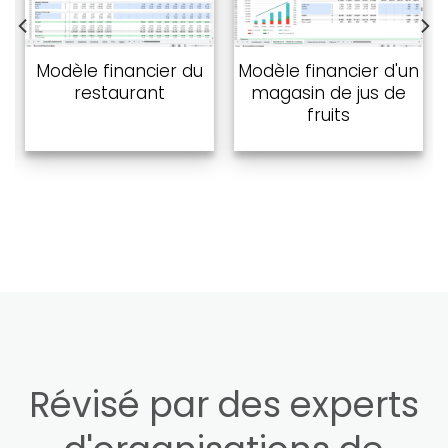
Ajouter à
Ajouter à
la liste
la liste
de
de
Modèle financier d'un
Modèle financier du
souhaits
souhaits
magasin de jus de
restaurant
fruits
Révisé par des experts