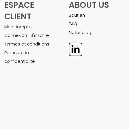
MODÈLES
PLANS
FINANCIERS
D'AFFAIRES
EXCEL
POWERPOINT
Tous les modèles
Tous les plans d'affaires
financiers
Travail sur mesure
Travail sur mesure
Soutien
Soutien