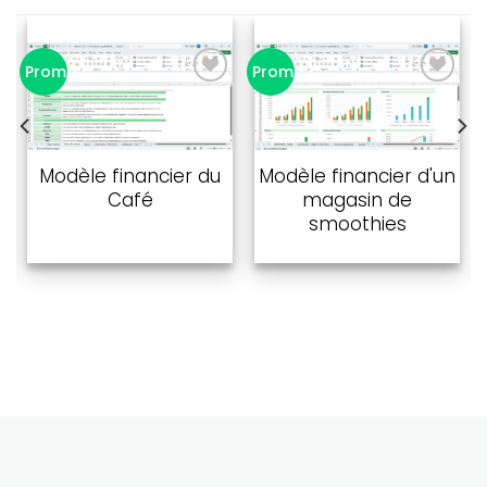
Promo !
Promo !
Ajouter à
Ajouter à
la liste
la liste
de
de
Modèle financier du
Modèle financier d'un
souhaits
souhaits
Café
magasin de
smoothies