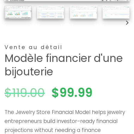
Vente au détail
Modèle financier d'une
bijouterie
Le
Le
$
119.00
$
99.99
prix
prix
The Jewelry Store Financial Model helps jewelry
entrepreneurs build investor-ready financial
initial
actuel
projections without needing a finance