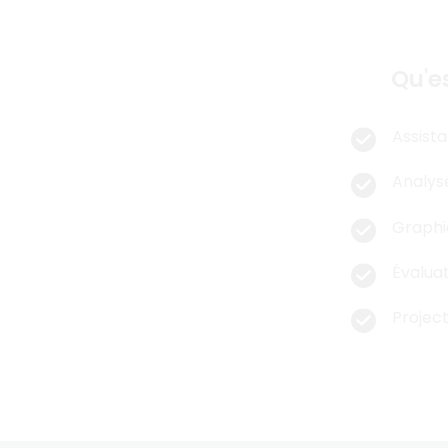
Bie
Qu'es
Assista
Analyse
Graphi
Évaluat
Project