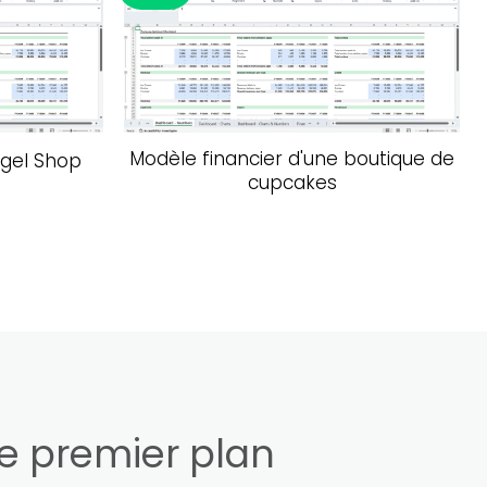
te de souhaits
Ajouter à la liste de souhaits
Modèle financier d'une boutique de
agel Shop
cupcakes
de premier plan