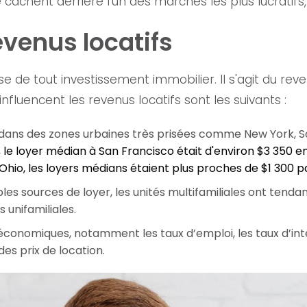
se cachent derrière l'un des marchés les plus lucrati
venus locatifs
e de tout investissement immobilier. Il s'agit du reve
influencent les revenus locatifs sont les suivants :
 dans des zones urbaines très prisées comme New York, Sa
,
le loyer médian à San Francisco était d'environ $3 350 e
'Ohio, les loyers médians étaient plus proches de $1 300 p
les sources de loyer, les unités multifamiliales ont tenda
 unifamiliales.
économiques, notamment les taux d’emploi, les taux d’inté
es prix de location.