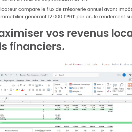
icateur compare le flux de trésorerie annuel avant impôts a
immobilier générant 12 000 TP6T par an, le rendement sur 
aximiser vos revenus loc
ls financiers.