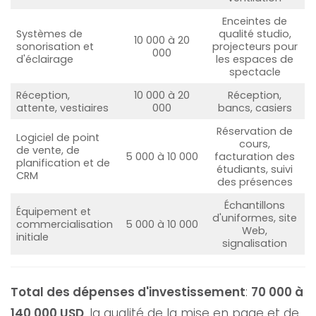
Enceintes de
Systèmes de
qualité studio,
10 000 à 20
sonorisation et
projecteurs pour
000
d'éclairage
les espaces de
spectacle
Réception,
10 000 à 20
Réception,
attente, vestiaires
000
bancs, casiers
Réservation de
Logiciel de point
cours,
de vente, de
5 000 à 10 000
facturation des
planification et de
étudiants, suivi
CRM
des présences
Échantillons
Équipement et
d'uniformes, site
commercialisation
5 000 à 10 000
Web,
initiale
signalisation
Total des dépenses d'investissement
:
70 000 à
140 000 USD
, la qualité de la mise en page et de