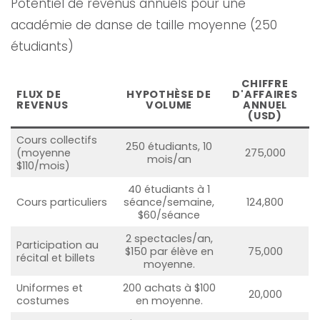
Potentiel de revenus annuels pour une
académie de danse de taille moyenne (250
étudiants)
CHIFFRE
FLUX DE
HYPOTHÈSE DE
D'AFFAIRES
REVENUS
VOLUME
ANNUEL
(USD)
Cours collectifs
250 étudiants, 10
(moyenne
275,000
mois/an
$110/mois)
40 étudiants à 1
Cours particuliers
séance/semaine,
124,800
$60/séance
2 spectacles/an,
Participation au
$150 par élève en
75,000
récital et billets
moyenne.
Uniformes et
200 achats à $100
20,000
costumes
en moyenne.