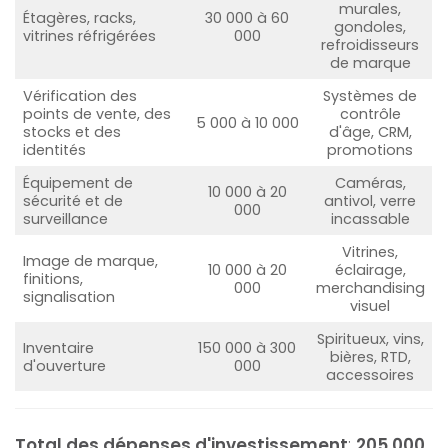
murales,
Étagères, racks,
30 000 à 60
gondoles,
vitrines réfrigérées
000
refroidisseurs
de marque
Vérification des
Systèmes de
points de vente, des
contrôle
5 000 à 10 000
stocks et des
d'âge, CRM,
identités
promotions
Équipement de
Caméras,
10 000 à 20
sécurité et de
antivol, verre
000
surveillance
incassable
Vitrines,
Image de marque,
10 000 à 20
éclairage,
finitions,
000
merchandising
signalisation
visuel
Spiritueux, vins,
Inventaire
150 000 à 300
bières, RTD,
d'ouverture
000
accessoires
Total des dépenses d'investissement
:
205 000