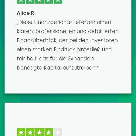
Emma J
Ich habe kürzlich eine ihrer
Finanzmodellvorlagen zur Vorbereitung
auf einen wichtigen Investoren-Pitch
verwendet – und das war ein echter
Wendepunkt! Die Vorlage war
unglaublich detailliert und einfach
anzupassen. Ich habe mir die benötigte
Finanzierung gesichert und bin mit dem
Ergebnis mehr als zufrieden. Absolut
empfehlenswert!