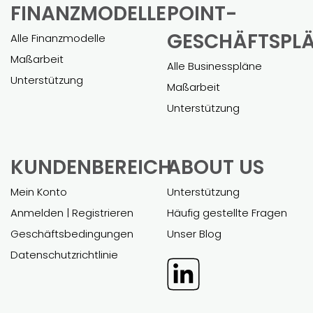
mein Unternehmen. Das fertige Modell
war umfassend und hat mir geholfen,
mühelos einen Geschäftskredit zu
bekommen.“
EXCEL-
POWER
FINANZMODELLE
POINT-