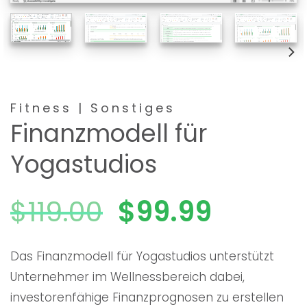
Fitness | Sonstiges
Finanzmodell für
Yogastudios
Ursprünglich
Aktuel
$
119.00
$
99.99
Preis
Preis
Das Finanzmodell für Yogastudios unterstützt
Unternehmer im Wellnessbereich dabei,
war:
ist:
investorenfähige Finanzprognosen zu erstellen