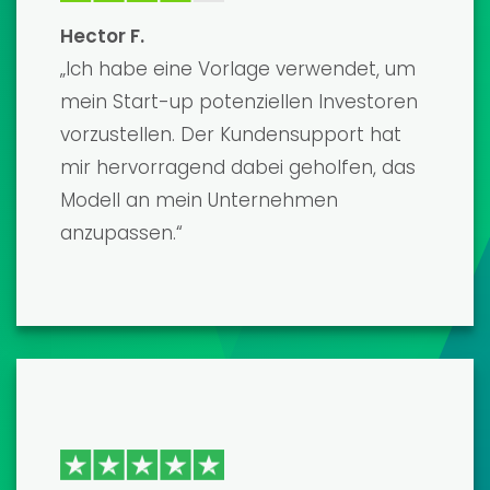
David K.
„Die Vorlagen für Finanzmodelle sind
erstklassig und wurden von echten
Profis entwickelt. Sie haben mir
unzählige Arbeitsstunden erspart, und
das Endergebnis war ein ausgefeiltes,
präzises Modell, das meine Kreditgeber
beeindruckt hat. Einziger
Wermutstropfen war der Lernaufwand,
aber der Kundensupport war sehr