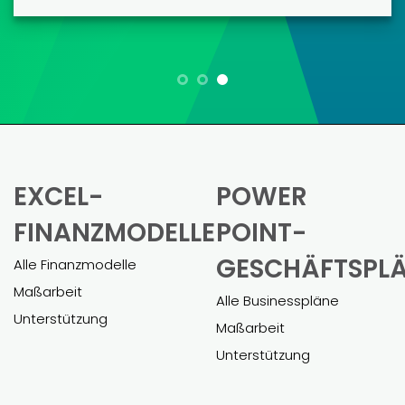
Maria L.
„Für mich als Kleinunternehmer war die
Erstellung eines Finanzmodells eine
große Herausforderung. Diese
Vorlagen haben es mir deutlich
erleichtert. Pietro war eine große Hilfe
bei der Anpassung des Modells an
mein Unternehmen. Das fertige Modell
war umfassend und hat mir geholfen,
mühelos einen Geschäftskredit zu
bekommen.“