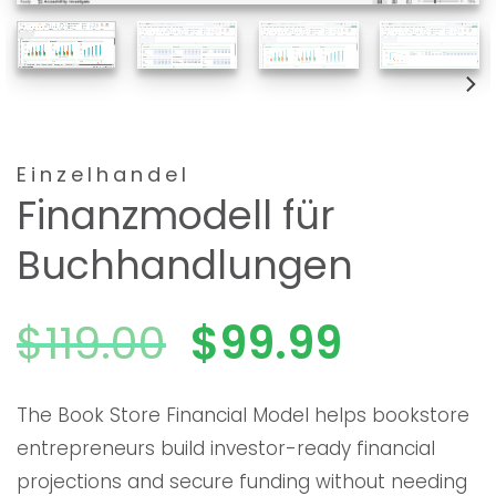
Einzelhandel
Finanzmodell für
Buchhandlungen
Ursprünglich
Aktuel
$
119.00
$
99.99
Preis
Preis
The Book Store Financial Model helps bookstore
entrepreneurs build investor-ready financial
war:
ist:
projections and secure funding without needing