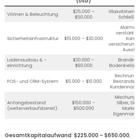
(USD)
$25.000 –
Glasvitrinen, 
Vitrinen & Beleuchtung
$50.000
Schließei
Alarman
verstärkte
Sicherheitsinfrastruktur
$15.000 – $30.000
Kame
versicherung
Aussta
Ladenausbau & -
$30.000 –
Branding,
einrichtung
$60.000
Bodenbeläge
Rechnungss
POS- und CRM-System
$5.000 – $10.000
Bestandsve
Kundennach
Mischung a
Anfangsbestand
$150.000 –
Silber, Di
(weiterverkaufsbereit)
$500.000
Marken
Eigenmark
Gesamtkapitalaufwand
:
$225.000 – $650.000
,