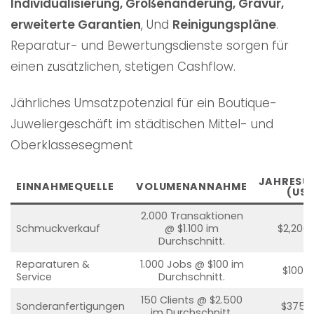
Individualisierung, Größenänderung, Gravur,
erweiterte Garantien
, Und
Reinigungspläne
.
Reparatur- und Bewertungsdienste sorgen für
einen zusätzlichen, stetigen Cashflow.
Jährliches Umsatzpotenzial für ein Boutique-
Juweliergeschäft im städtischen Mittel- und
Oberklassesegment
JAHRESU
EINNAHMEQUELLE
VOLUMENANNAHME
(USD
2.000 Transaktionen
Schmuckverkauf
@ $1.100 im
$2,200,
Durchschnitt.
Reparaturen &
1.000 Jobs @ $100 im
$100,0
Service
Durchschnitt.
150 Clients @ $2.500
Sonderanfertigungen
$375,
im Durchschnitt.