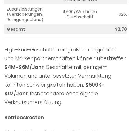
Zusatzleistungen
$500/Woche im
(Versicherungen,
$26,0
Durchschnitt
Reinigungspläne)
Gesamt
$2,701
High-End-Geschäfte mit größerer Lagertiefe
und Markenpartnerschaften können übertreffen
$4M–$6M/Jahr
. Geschäfte mit geringem
Volumen und unterbesetzter Vermarktung
könnten Schwierigkeiten haben,
$500K–
$1M/Jahr
, insbesondere ohne digitale
Verkaufsunterstützung.
Betriebskosten