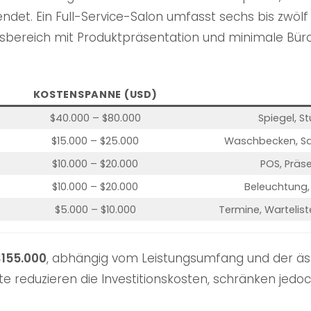
et. Ein Full-Service-Salon umfasst sechs bis zwölf Fr
bereich mit Produktpräsentation und minimale Büro
KOSTENSPANNE (USD)
$40.000 – $80.000
Spiegel, S
$15.000 – $25.000
Waschbecken, San
$10.000 – $20.000
POS, Präs
$10.000 – $20.000
Beleuchtung
$5.000 – $10.000
Termine, Wartelist
$155.000
, abhängig vom Leistungsumfang und der äst
reduzieren die Investitionskosten, schränken jedoc