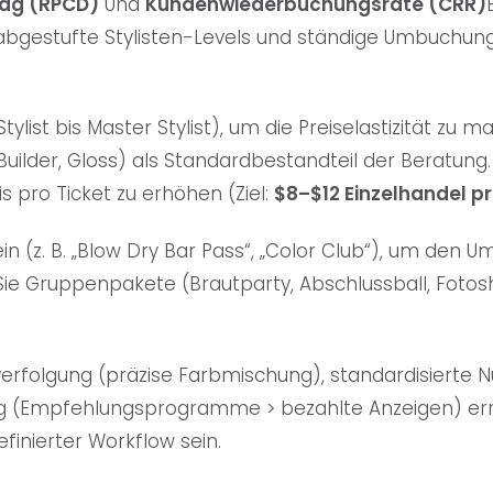
Tag (RPCD)
Und
Kundenwiederbuchungsrate (CRR)
, abgestufte Stylisten-Levels und ständige Umbuchu
ylist bis Master Stylist), um die Preiselastizität zu 
Builder, Gloss) als Standardbestandteil der Beratun
 pro Ticket zu erhöhen (Ziel:
$8–$12 Einzelhandel p
n (z. B. „Blow Dry Bar Pass“, „Color Club“), um den Um
ie Gruppenpakete (Brautparty, Abschlussball, Fotos
verfolgung (präzise Farbmischung), standardisierte
ng (Empfehlungsprogramme > bezahlte Anzeigen) erre
finierter Workflow sein.