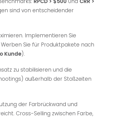
Benchmarks:
RPCD > $500
Und
CRR >
ngen sind von entscheidender
maximieren. Implementieren Sie
g. Werben Sie für Produktpakete nach
ro Kunde
).
satz zu stabilisieren und die
hootings) außerhalb der Stoßzeiten
 Nutzung der Farbrückwand und
icht. Cross-Selling zwischen Farbe,