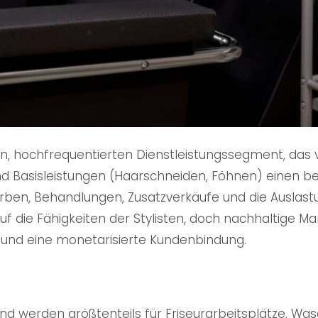
en, hochfrequentierten Dienstleistungssegment, das v
end Basisleistungen (Haarschneiden, Föhnen) einen 
 Färben, Behandlungen, Zusatzverkäufe und die Auslast
uf die Fähigkeiten der Stylisten, doch nachhaltige Ma
tz und eine monetarisierte Kundenbindung.
und werden größtenteils für Friseurarbeitsplätze, W