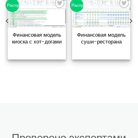
Распродажа!
Распродажа!
Добавить
Добавить
в список
в список
желаний
желаний
Финансовая модель
Финансовая модель
киоска с хот-догами
суши-ресторана
Проверено экспертами