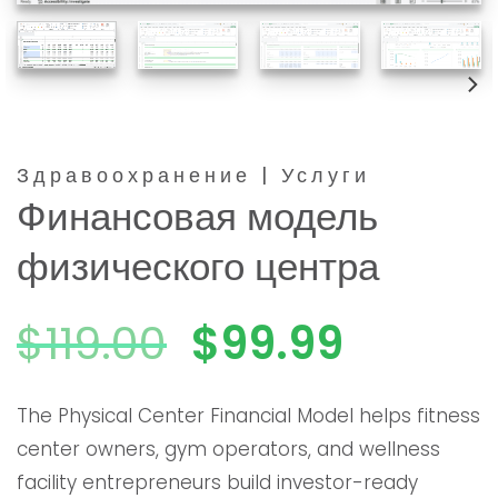
Здравоохранение | Услуги
Финансовая модель
физического центра
Первоначаль
Текущ
$
119.00
$
99.99
цена
цена:
The Physical Center Financial Model helps fitness
center owners, gym operators, and wellness
была:
$99.99
facility entrepreneurs build investor-ready