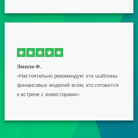
настоящими профессионалами. Это
сэкономило мне бесчисленное количество
часов работы, а конечным результатом
стала отточенная, точная модель, которая
впечатлила моих кредиторов.
Единственным недостатком была кривая
обучения, но их поддержка клиентов была
очень полезной».