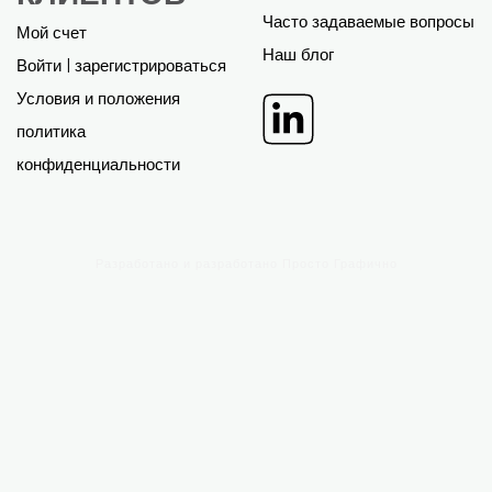
ФИНАНСОВЫЕ
БИЗНЕС-
МОДЕЛИ
ПЛАНЫ
EXCEL
POWER POINT
Все финансовые модели
Все бизнес-планы
Индивидуальная работа
Индивидуальная работа
Поддерживать
Поддерживать
ЗОНА ДЛЯ
О
КЛИЕНТОВ
Поддерживать