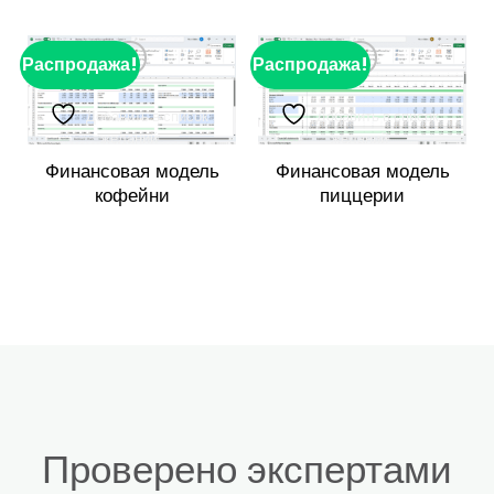
Распродажа!
Распродажа!
Р
Добавить в список
Добавить в список
желаний
желаний
Финансовая модель
Финансовая модель
кофейни
пиццерии
Проверено экспертами