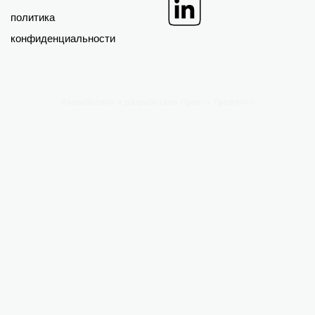
ФИНАНСОВЫЕ
БИЗНЕС-
МОДЕЛИ
ПЛАНЫ
EXCEL
POWER POINT
Все финансовые модели
Все бизнес-планы
Индивидуальная работа
Индивидуальная работа
Поддерживать
Поддерживать
ЗОНА ДЛЯ
О
КЛИЕНТОВ
Поддерживать
Часто задаваемые вопросы
Мой счет
Наш блог
Войти | зарегистрироваться
Условия и положения