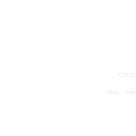
Mol
Cosa
Nessun ele