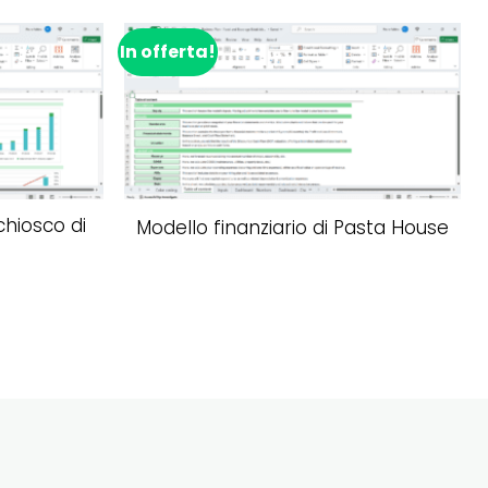
In offerta!
I
a dei desideri
Aggiungi alla lista dei desideri
chiosco di
Modello finanziario di Pasta House