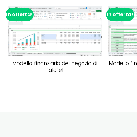
In offerta!
In offerta!
Aggiungi alla lista dei desideri
Modello finanziario del negozio di
Modello fin
falafel