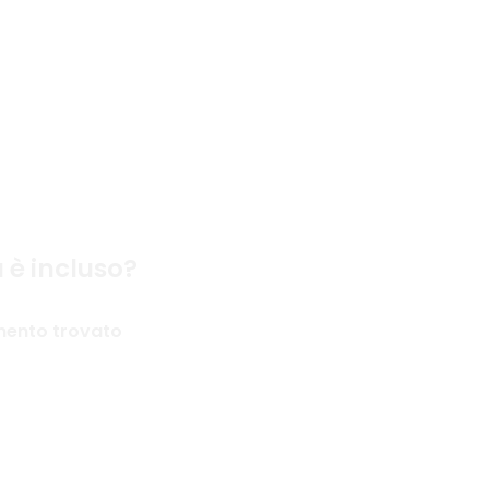
to di più
 è incluso?
mento trovato