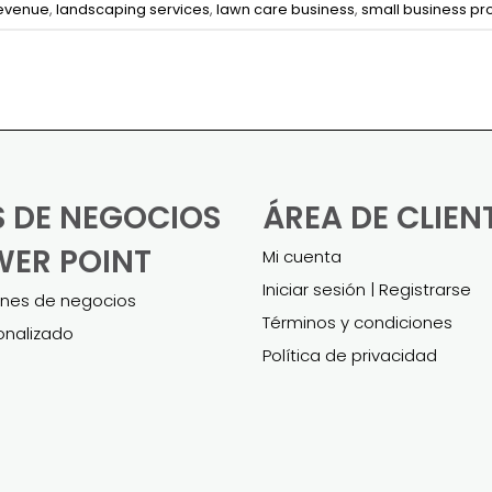
revenue
,
landscaping services
,
lawn care business
,
small business prof
S DE NEGOCIOS
ÁREA DE CLIEN
WER POINT
Mi cuenta
Iniciar sesión | Registrarse
anes de negocios
Términos y condiciones
onalizado
Política de privacidad