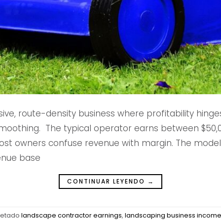
ive, route-density business where profitability hinges
moothing. The typical operator earns between $50,00
ost owners confuse revenue with margin. The mode
venue base
CONTINUAR LEYENDO
→
uetado
landscape contractor earnings
,
landscaping business incom