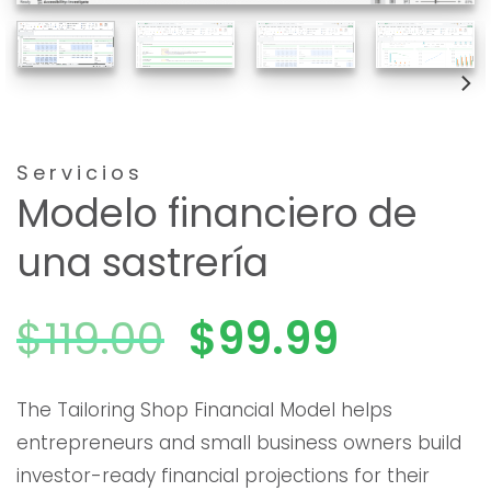
Servicios
Modelo financiero de
una sastrería
El
El
$
119.00
$
99.99
precio
precio
The Tailoring Shop Financial Model helps
entrepreneurs and small business owners build
original
actual
investor-ready financial projections for their