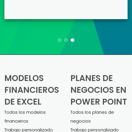
María L.
Como propietario de una pequeña
empresa, crear un modelo financiero
fue abrumador. Estas plantillas lo
hicieron mucho más fácil. Pietro me
ayudó muchísimo a personalizar el
modelo y adaptarlo a mi negocio. El
modelo final fue completo y me ayudó
a obtener un préstamo comercial sin
esfuerzo.