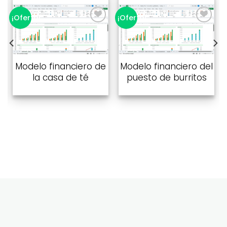
¡Oferta!
¡Oferta!
Añadir
Añadir
a la
a la
lista de
lista de
Modelo financiero de
Modelo financiero del
deseos
deseos
la casa de té
puesto de burritos