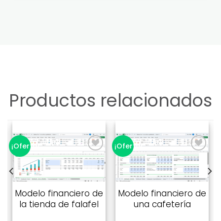
Productos relacionados
¡Oferta!
¡Oferta!
Añadir
Añadir
a la
a la
lista de
lista de
Modelo financiero de
Modelo financiero de
deseos
deseos
la tienda de falafel
una cafetería