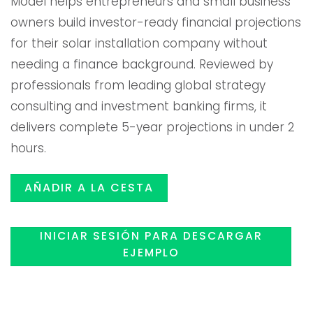
Model helps entrepreneurs and small business
original
actual
owners build investor-ready financial projections
for their solar installation company without
era:
es:
needing a finance background. Reviewed by
professionals from leading global strategy
$119.00.
$99.99
consulting and investment banking firms, it
delivers complete 5-year projections in under 2
hours.
AÑADIR A LA CESTA
INICIAR SESIÓN PARA DESCARGAR
EJEMPLO