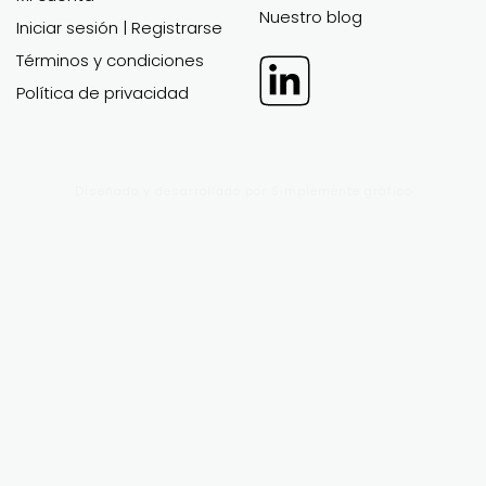
MODELOS
PLANES DE
FINANCIEROS
NEGOCIOS EN
DE EXCEL
POWER POINT
Todos los modelos
Todos los planes de
financieros
negocios
Trabajo personalizado
Trabajo personalizado
Apoyo
Apoyo
ÁREA DE
ABOUT US
CLIENTES
Apoyo
Preguntas frecuentes
Mi cuenta
Nuestro blog
Iniciar sesión | Registrarse
Términos y condiciones