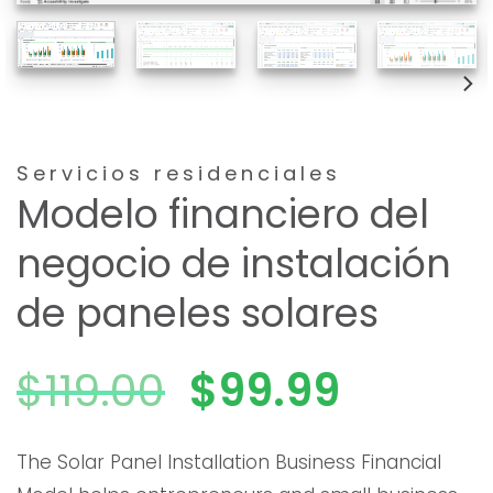
Servicios residenciales
Modelo financiero del
negocio de instalación
de paneles solares
El
El
$
119.00
$
99.99
precio
precio
The Solar Panel Installation Business Financial