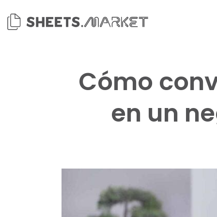
Saltar
al
contenido
Cómo conve
en un n