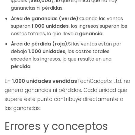
iguales (
$80,000
), lo que significa que no hay
ganancias ni pérdidas.
Área de ganancias (verde)
:Cuando las ventas
superan
1.000 unidades
, los ingresos superan los
costos totales, lo que lleva a
ganancia
.
Área de pérdida (roja)
:Si las ventas están por
debajo
1.000 unidades
, los costos totales
exceden los ingresos, lo que resulta en una
pérdida
.
En
1.000 unidades vendidas
TechGadgets Ltd. no
genera ganancias ni pérdidas. Cada unidad que
supere este punto contribuye directamente a
las ganancias.
Errores y conceptos