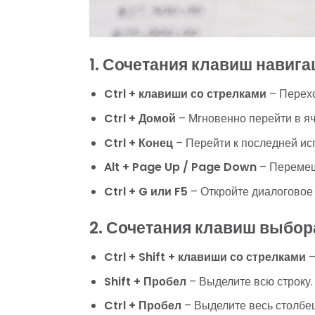
1. Сочетания клавиш навига
Ctrl + клавиши со стрелками
– Перехо
Ctrl + Домой
– Мгновенно перейти в яч
Ctrl + Конец
– Перейти к последней ис
Alt + Page Up / Page Down
– Перемещ
Ctrl + G или F5
– Откройте диалоговое 
2. Сочетания клавиш выбор
Ctrl + Shift + клавиши со стрелками
–
Shift + Пробел
– Выделите всю строку.
Ctrl + Пробел
– Выделите весь столбец