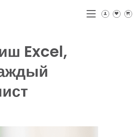
иш Excel,
каждый
лист