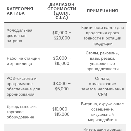
ДИАПАЗОН
КАТЕГОРИЯ
СТОИМОСТИ
ПРИМЕЧАНИЯ
АКТИВА
(ДОЛЛ.
США)
Критически важно для
Холодильная
$10,000 –
продления срока
цветочная
$20,000
годности и ротации
витрина
продукции
Столы, раковины,
Рабочие станции
$5,000 –
вазы, резаки,
и хранилища
$10,000
упаковочные
принадлежности
POS-система и
Оплата,
программное
$3,000 –
отслеживание
обеспечение для
$6,000
заказов, напоминания
бронирования
CRM
Витрина, окружающее
Декор, вывески,
$10,000 –
освещение,
торговое
$15,000
визуальный
оборудование
мерчандайзинг
Интеграция аренды