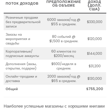
ПРЕДПОЛОЖЕНИЕ
ДОХОД
ПОТОК ДОХОДОВ
ОБ ОБЪЕМЕ
(ДОЛЛ.
США)
Розничные продажи
6000 заказов/год @
без предварительной
$330,000
$55 в среднем.
записи
Заказы на
80 событий @
мероприятия и
$120,000
$1,500 в среднем.
свадьбы
Корпоративные/
60 клиентов по
$144,000
подписные аккаунты
$200/месяц
Дополнения (вазы,
$600/неделя в
$31,200
открытки, подарки)
среднем.
Онлайн-продажи и
2000 заказов/год @
$130,000
доставка
$65 в среднем.
Общий
$755,200
Наиболее успешные магазины с хорошими книгами