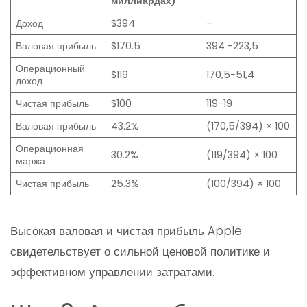
миллиардах)
Доход
$394
–
Валовая прибыль
$170.5
394 −223,5
Операционный
$119
170,5−51,4
доход
Чистая прибыль
$100
119−19
Валовая прибыль
43.2%
(170,5/394) × 100
Операционная
30.2%
(119/394) × 100
маржа
Чистая прибыль
25.3%
(100/394) × 100
Высокая валовая и чистая прибыль Apple
свидетельствует о сильной ценовой политике и
эффективном управлении затратами.