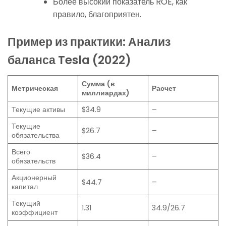
Более высокий показатель ROE, как
правило, благоприятен.
Пример из практики: Анализ
баланса Tesla (2022)
Сумма (в
Метрическая
Расчет
миллиардах)
Текущие активы
$34.9
–
Текущие
$26.7
–
обязательства
Всего
$36.4
–
обязательств
Акционерный
$44.7
–
капитал
Текущий
1.31
34.9/26.7
коэффициент