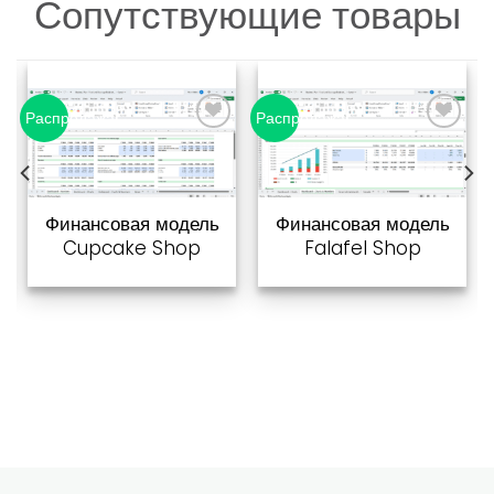
Сопутствующие товары
Распродажа!
Распродажа!
Добавить
Добавить
в список
в список
желаний
желаний
Финансовая модель
Финансовая модель
Cupcake Shop
Falafel Shop