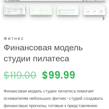
Фитнес
Финансовая модель
студии пилатеса
Первоначаль
Текущ
$
119.00
$
99.99
цена
цена:
Финансовая модель студии пилатеса помогает
основателям небольших фитнес-студий создавать
была:
$99.99
финансовые прогнозы, готовые к представлению